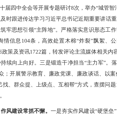
十届四中全会等开展专题研讨
8
次，举办
“
城管智
员及时跟进传达学习习近平总书记近期重要讲话重
是筑牢思想引领
“
主阵地
”
。严格落实意识形态工作
舆情信息
104
条，高效处置木棉
“
炸裂
”
飘絮、公
布政策及资讯
1722
篇，转发评论主流媒体相关内
势持续向上向好。三是锻造干净担当
“
主力军
”
。落
众；开展警示教育、廉政党课、廉政谈话、以案
己找、群众提、上级点、互相帮
”
方式，查摆问题
。
，作风建设常抓不懈。
一是夯实作风建设
“
硬堡垒
”