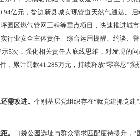
0.94
亿元，盐边新县城实现管道天然气通达。启
里坪园区燃气管网工程等重点项目，快速推进城市
压实行业安全主体责任。综合运用提醒、约谈、警
警示
5
次，强化相关责任人底线思维，对发现的问
件，累计罚款
41.285
万元，持续释放
“
零容忍
”
强
上还需改进。
个别基层党组织存在
“
就党建抓党建
”
差距。
口袋公园选址与群众需求匹配度待提升，
“