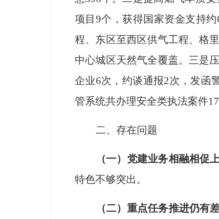
项目
9
个，获得国家资金支持约
程、东区至西区供气工程、格
中心城区天然气全覆盖。三是
企业
6
次，约谈通报
2
次，发函
管系统共办理安全类执法案件
17
二、存在问题
（一）党建业务相融相促
特色不够突出。
（二）重点任务推进仍有