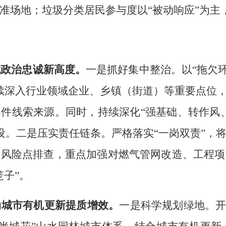
准场地；垃圾分类居民参与度以
“
被动响应
”
为主
就
政治忠诚新高度。
一是抓好集中整治。以
“
拖欠
续深入行业领域企业、乡镇（街道）等重要点位
案件线索来源
。
同时，持续深化
“
强基础、转作风
设。二是压实责任链条。严格落实
“
一岗双责
”
，
政风险点排查，重点加强对燃气管网改造、工程项
笼子
”
。
动城市有机更新提质增效。
一是科学规划绿地。