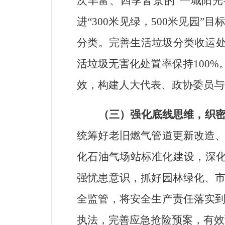
次丰富、四季皆景的
“
一城阳光
进
“300
米见绿，
500
米见园
”
目
分类。完善生活垃圾分类收运
活垃圾无害化处置率
保持
100%
效，构建人大代表、政协委员与
（三）强化底线思维，织
统筹好老旧燃气管道更新改造
化石油气场站标准化建设，深
强忧患意识，抓好园林绿化、
全监管，将安全生产责任落实
执法，完善应急抢险预案，有效