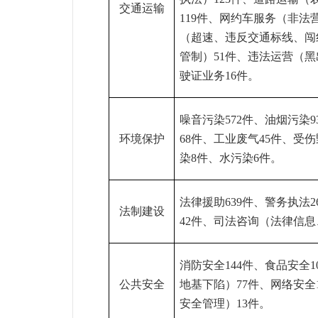
交通运输
119
件、网约车服务（非法
（超速、违反交通标线、闯
管制）
51
件、违法运营（黑
驶证业务
16
件。
噪音污染
572
件、油烟污染
9
环境保护
68
件、工业废气
45
件、受伤
染
8
件、水污染
6
件
。
法律援助
639
件、警务执法
2
法制建设
42
件、司法咨询（法律信息
消防安全
144
件、食品安全
1
公共安全
地基下陷）
77
件、网络安全
安全管理）
13
件。