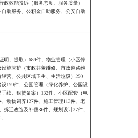
行政效能投诉（服务态度、服务质量）
务自助服务、公积金自助服务、公安自助
证明、提取）
689
件、物业管理（小区停
政设施管护（市政井盖维修、市政道路维
道经营、公共区域卫生、生活垃圾）
250
建设
159
件、公园管理（绿化养护、公园设
易手续、租赁备案）
132
件、小区配套（电
件、动物饲养
127
件、施工管理
113
件、老
、拆迁改造及补偿
36
件、规划设计
27
件、
件。