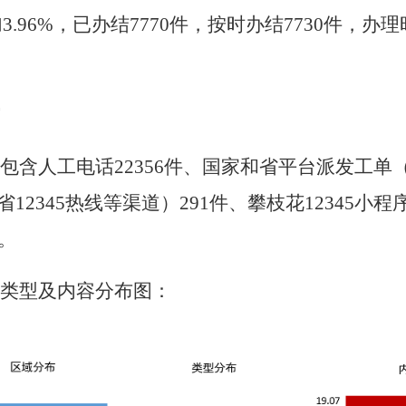
加
3.96
%
，已办结
7770
件，按时
办结
7
730
件，办理
包含人工电话
22356
件
、
国家和
省平台派发工单
省
1
2345
热线等
渠道
）
291
件
、攀枝花
1
2345
小程
。
类型及内容分布图：