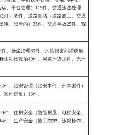
营运、平台管理）
115
件、交通违法处理
红灯）
89
件、道路拥堵（道路施工、交通
出租、黑摩的）
35
件、交通事故
25
件、驾
3
件、扬尘治理
69
件、污染损害纠纷调解
野生动物救治
40
件、河道污染
18
件、光污
62
件、治安管理（治安事件、刑事案件）
、案件进度）
13
件。
00
件、住房安全（危险房屋、电梯安全、
14
件、生产安全（施工防护、违规操作、