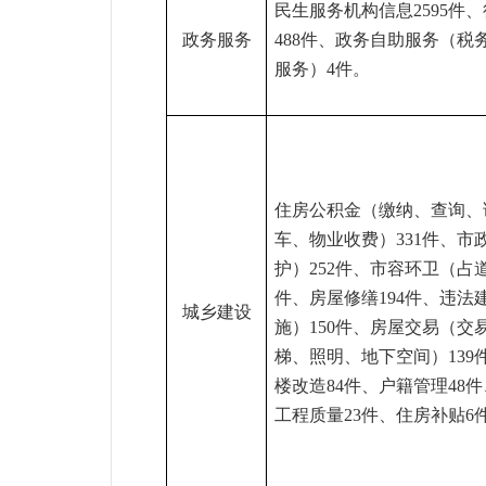
民生服务机构信息
2595
件、
政务服务
488
件、政务自助服务（税
服务）
4
件。
住房公积金（缴纳、查询、
车、物业收费）
331
件、市
护）
252
件、市容环卫（占
件、房屋修缮
194
件、违法
城乡建设
施）
150
件、房屋交易（交
梯、照明、地下空间）
139
楼改造
84
件、户籍管理
48
件
工程质量
23
件、住房补贴
6