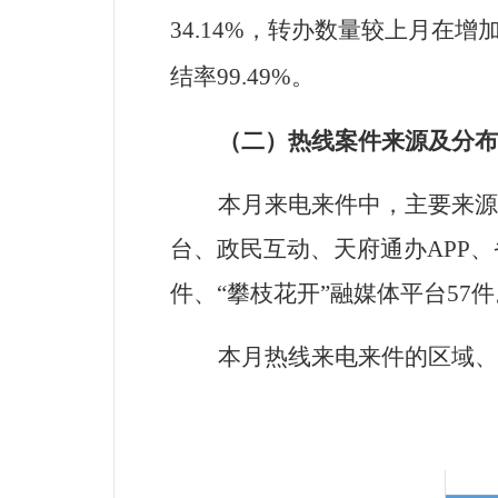
34.14%
，转办数量较上月在增
结率
99.49
%
。
（二）热线案件来源及分布
本月来电来件中，主要来源
台、政民互动、天府通办
APP
、
件、
“
攀枝花开
”
融媒体平台
57
件
本月热线来电来件的
区域、