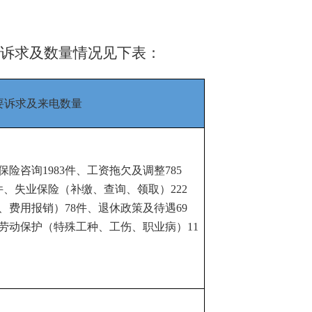
诉求及
数量
情况见下表
：
要诉求及来电数量
保险咨询
1983
件、工资拖欠及调整
785
件、失业保险（补缴、查询、领取）
222
、费用报销）
78
件、退休政策及待遇
69
劳动保护（特殊工种、工伤、职业病）
11