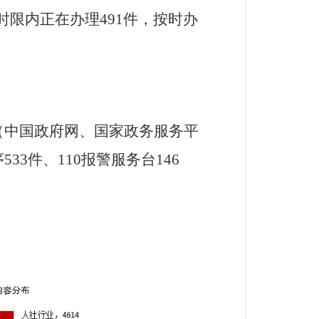
时限内正在办理
491
件，
按时办
（
中国政府网、国家政务服务平
序
533
件
、
110
报警服务台
146