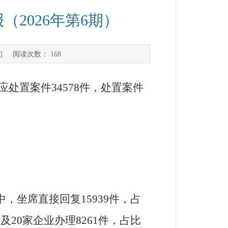
（2026年第6期）
] 阅读次数：
168
应处置案件
34578
件，处置案件
中，坐席直接回复
15939
件，占
门及
20
家企业
办理
8261
件，占比