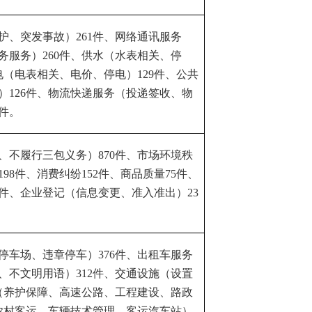
护、突发事故）
261
件、网络通讯服务
务服务）
260
件、供水（水表相关、停
电（电表相关、电价、停电）
129
件、公共
）
126
件、物流快递服务（投递签收、物
件。
、不履行三包义务）
870
件、市场环境秩
198
件、消费纠纷
152
件、商品质量
75
件、
件、企业登记（信息变更、准入准出）
23
停车场、违章停车）
376
件、出租车服务
、不文明用语）
312
件、交通设施（设置
（养护保障、高速公路、工程建设、路政
农村客运、车辆技术管理、客运汽车站）