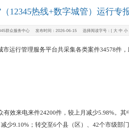
（12345热线+数字城管）运行专报
345群众服务中心
2026-06-15
发布时间：
选择阅读字号：[
大
中
小
城市运行管理服务平台共采集各类案件
34578
件，
众有效来电来件
24200
件，较上月减少
5.98%
。其
月减少
9.10%
；转交至
6
个县（区）、
4
2
个
市级部