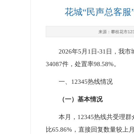
花城“民声总客服”
攀枝花市12
来源：
2026
年
5
月
1
日
-31
日，我市
34087
件，处置率
98.58%
。
一、
12345热线情况
（一）基本情况
本月，
12345
热线共受理群
比
65.86
%
，直接回复数量较上