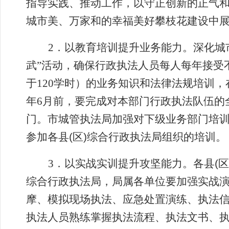
指导实践、推动工作，以守正创新的正气
城市美、万家和的幸福美好攀枝花建设中
2
．
以教育培训提升业务能力。深化城
武
”
活动，确保行政执法人员每人每年接受
于120学时）的业务知识和法律法规培训，在
年6月前，要完成对本部门行政执法队伍的
门。市城管执法局加强对下级业务
部门培
参加
各县
(
区
)
综合行政执法局
组织的培训。
3
．
以实战实训提升攻坚能力。
各县
(
区
综合行政执法局，
局属各单位
要加强实战
摩、模拟现场执法、应急处置演练、执法
执法人员熟练掌握执法流程、执法文书、