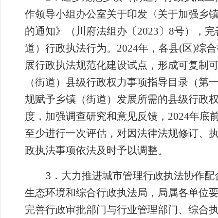
作领导小组办公室关于印发〈关于加强乡
的通知》（川府法组办〔
2023
〕8
号），完
道）行政执法行为。
2024
年，各县(区)综
展行政执法规范化建设试点，形成可复制
（街道）县级行政权力事项指导目录（第
规赋予乡镇（街道）发展所需的县级行政
度，加强调查研究和意见反馈，2024
年底
至少进行一次评估，对因法律法规修订、
政执法事项依法及时予以调整。
3
．
大力推进城市管理行政执法协作配
生态环境和综合行政执法局，
局属各单位
完善行政审批部门与行业管理部门、综合