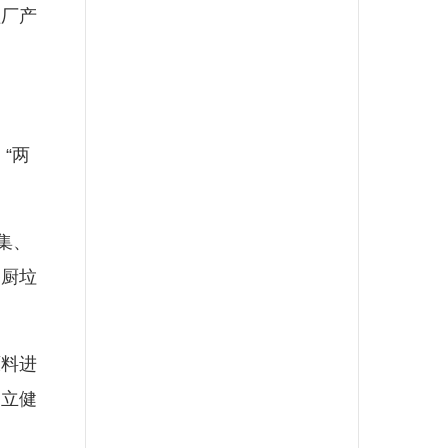
厂产
“两
集、
餐厨垃
料进
建立健