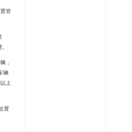
置管
废
理。
辆，
车辆
）以上
处置