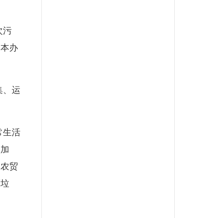
次污
定本办
集、运
常生活
品加
；农贸
腐垃