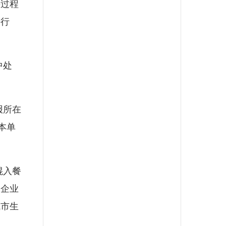
过程
法行
中处
报所在
本单
混入餐
运企业
城市生