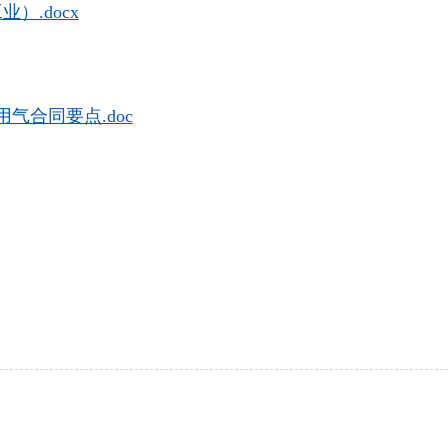
）.docx
气合同要点.doc