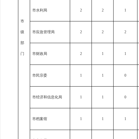
市水利局
2
2
1
市
级
市应急管理局
2
2
2
部
门
市财政局
2
1
1
市民宗委
1
1
0
市经济和信息化局
1
1
0
市档案馆
1
1
1