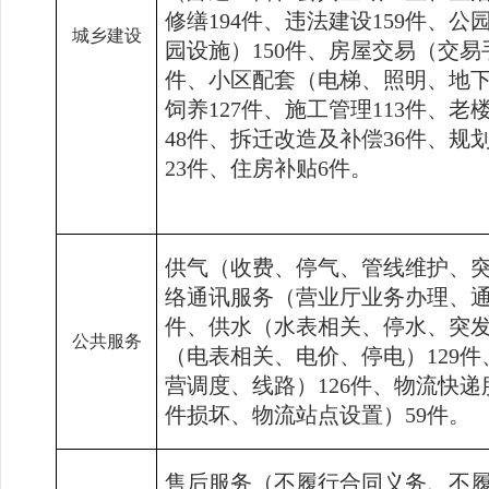
修缮
194
件、违法建设
159
件、公
城乡建设
园设施）
150
件、房屋交易（交易
件、小区配套（电梯、照明、地
饲养
127
件、施工管理
113
件、老
48
件、拆迁改造及补偿
36
件、规
23
件、住房补贴
6
件。
供气（收费、停气、管线维护、
络通讯服务（营业厅业务办理、
件、供水（水表相关、停水、突
公共服务
（电表相关、电价、停电）
129
件
营调度、线路）
126
件、物流快递
件损坏、物流站点设置）
59
件。
售后服务（不履行合同义务、不