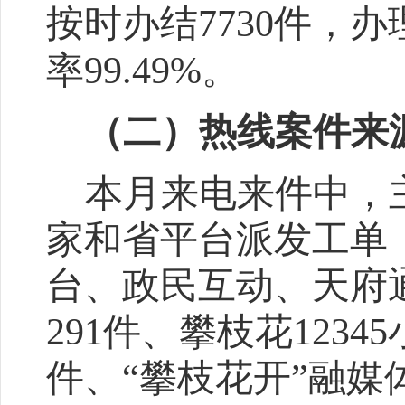
按时
办结
7
730
件，办
率
99.49
%
。
（二）热线案件来
本月来电来件中，
家和
省平台派发工单
台、政民互动、天府
291
件
、攀枝花
1
2345
件、
“
攀枝花开
”
融媒