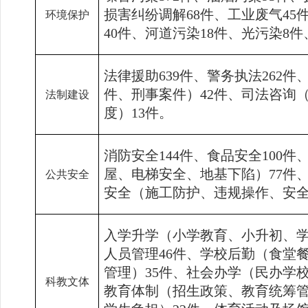
损害纠纷调解
68
件、工业废气
45
环境保护
40
件、河道污染
18
件、光污染
8
件
法律援助
639
件、警务执法
262
件
件、刑事案件）
42
件、司法咨询
法制建设
度）
13
件。
消防安全
144
件、食品安全
100
件
屋、电梯安全、地基下陷）
77
件
公共安全
安全（施工防护、违规操作、安
入学升学（小学教育、小升初、
人员管理
46
件、学校后勤（食堂
管理）
35
件、社会办学（民办学
科教文体
教育体制（招生政策、教育统筹