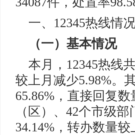
34087
件，处置率
98.
一、
12345热线情
（一）基本情况
本月，
12345
热线
较上月减少
5.98%
。
65.86
%
，直接回复数
（区）、
4
2
个
市级部
34.14%
，转办数量较