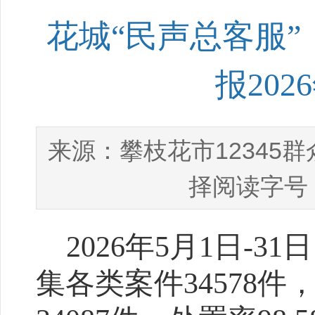
花城“民声总客服”
报202
攀枝花市12345
来源：
择阅读字号
2026
年
5
月
1
日
-31
日
集各类案件
34578
件