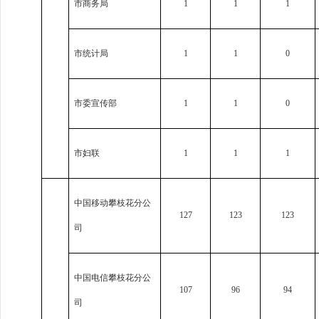
市商务局
1
1
1
市统计局
1
1
0
市委宣传部
1
1
0
市妇联
1
1
1
中国移动攀枝花分公
127
123
123
司
中国电信攀枝花分公
107
96
94
司