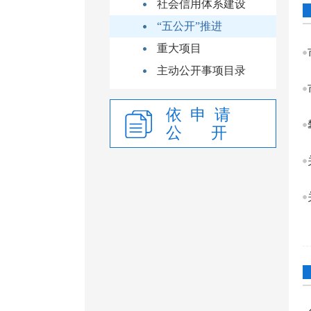
社会信用体系建设
“五公开”推进
重大项目
主动公开事项目录
依 申 请
公 开